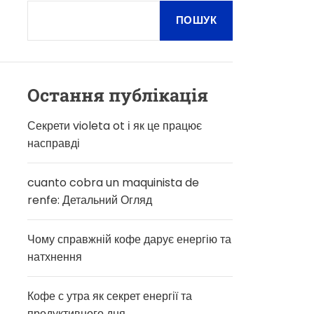
О
В
ПОШУК
О
Г
О
Р
Е
Остання публікація
Ж
И
М
Секрети violeta ot і як це працює
У
насправді
cuanto cobra un maquinista de
renfe: Детальний Огляд
Чому справжній кофе дарує енергію та
натхнення
Кофе с утра як секрет енергії та
продуктивного дня