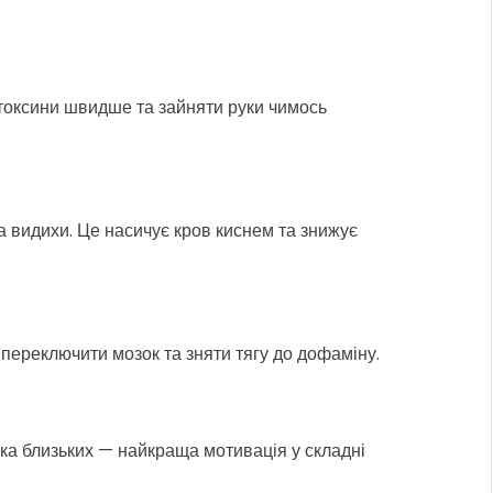
токсини швидше та зайняти руки чимось
та видихи. Це насичує кров киснем та знижує
ереключити мозок та зняти тягу до дофаміну.
ка близьких — найкраща мотивація у складні