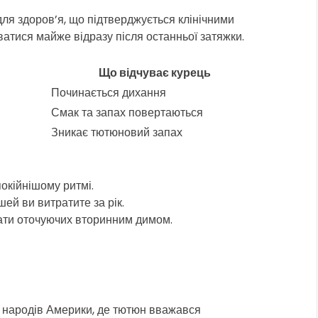
ля здоров’я, що підтверджується клінічними
атися майже відразу після останньої затяжки.
Що відчуває курець
Починається дихання
Смак та запах повертаються
Зникає тютюновий запах
покійнішому ритмі.
шей ви витратите за рік.
вати оточуючих вторинним димом.
х народів Америки, де тютюн вважався