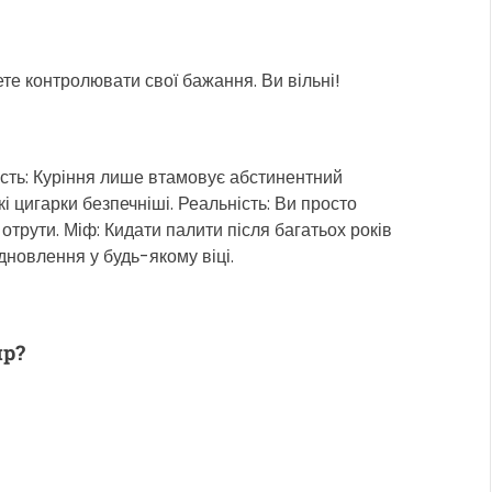
те контролювати свої бажання. Ви вільні!
ість: Куріння лише втамовує абстинентний
кі цигарки безпечніші. Реальність: Ви просто
отрути. Міф: Кидати палити після багатьох років
ідновлення у будь-якому віці.
ир?