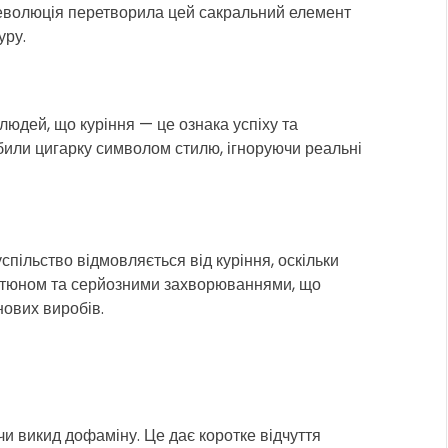
волюція перетворила цей сакральний елемент
уру.
людей, що куріння — це ознака успіху та
били цигарку символом стилю, ігноруючи реальні
пільство відмовляється від куріння, оскільки
тютюном та серйозними захворюваннями, що
ових виробів.
чи викид дофаміну. Це дає коротке відчуття