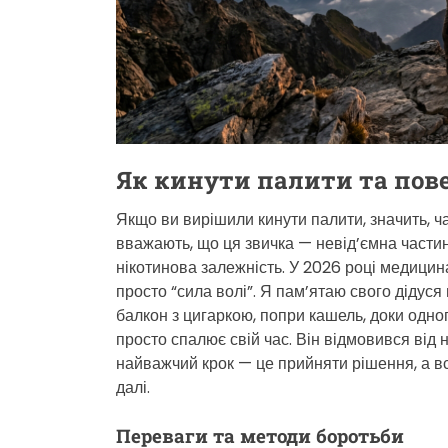
Як кинути палити та пове
Якщо ви вирішили кинути палити, значить, ча
вважають, що ця звичка — невід’ємна частина
нікотинова залежність. У 2026 році медицин
просто “сила волі”. Я пам’ятаю свого дідуся
балкон з цигаркою, попри кашель, доки одного
просто спалює свій час. Він відмовився від н
найважчий крок — це прийняти рішення, а все
далі.
Переваги та методи боротьби