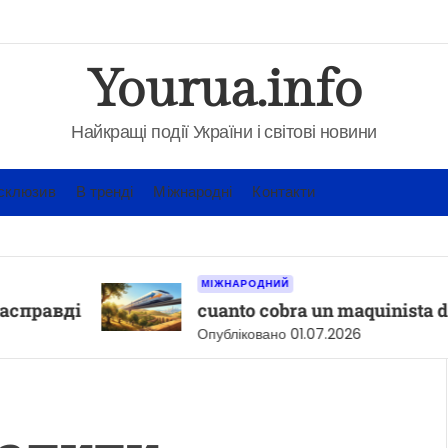
Yourua.info
Найкращі події України і світові новини
склюзив
В тренді
Міжнародні
Контакти
МІЖНАРОДНИЙ
і
cuanto cobra un maquinista de renfe
Опубліковано
01.07.2026