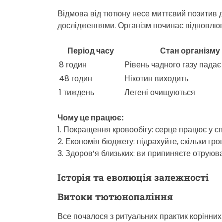
Відмова від тютюну несе миттєвий позитив д
дослідженнями. Організм починає відновлюв
Період часу
Стан організму
8 годин
Рівень чадного газу падає
48 годин
Нікотин виходить
1 тиждень
Легені очищуються
Чому це працює:
1. Покращення кровообігу: серце працює у с
2. Економія бюджету: підрахуйте, скільки гро
3. Здоров’я близьких: ви припиняєте отрую
Історія та еволюція залежності
Витоки тютюнопаління
Все почалося з ритуальних практик корінни