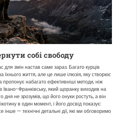
и
й
ч
а
с
ч
и
рнути собі свободу
т
с для змін настав саме зараз. Багато курців
а
 їхнього життя, але це лише ілюзія, яку створює
н
а пропонує набагато ефективніші методи, ніж
н
 в Івано-Франківську, який щоранку виходив на
я
 дня не зрозумів, що його онуки ростуть, а він
ікотину в один момент, і його досвід показує:
 інше — технічні детальні дії, які ми обговоримо