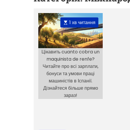
О
1 хв читання
р
і
є
н
Цікавить cuanto cobra un
т
maquinista de renfe?
о
Читайте про всі зарплати,
в
бонуси та умови праці
н
машиністів в Іспанії.
и
Дізнайтеся більше прямо
й
зараз!
ч
а
с
ч