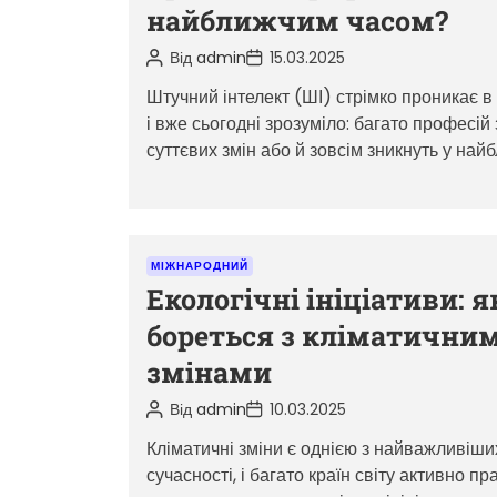
найближчим часом?
г
о
А
Д
Від
admin
15.03.2025
в
а
р
т
т
Штучний інтелект (ШІ) стрімко проникає в 
і
о
а
і вже сьогодні зрозуміло: багато професій
р
з
ї
з
а
суттєвих змін або й зовсім зникнуть у на
а
п
майбутньому. […]
п
и
и
с
с
у
у
К
МІЖНАРОДНИЙ
а
Екологічні ініціативи: я
т
бореться з кліматични
е
змінами
г
о
А
Д
Від
admin
10.03.2025
в
а
р
т
т
Кліматичні зміни є однією з найважливіш
і
о
а
сучасності, і багато країн світу активно п
р
з
ї
з
а