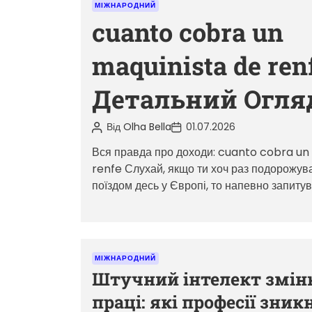
и
К
МІЖНАРОДНИЙ
т
а
cuanto cobra un
а
т
н
maquinista de renf
е
н
г
я
Детальний Огля
о
р
А
Д
і
Від
Olha Bella
01.07.2026
в
а
ї
т
т
Вся правда про доходи: cuanto cobra un
о
а
renfe Слухай, якщо ти хоч раз подорожув
р
з
з
а
поїздом десь у Європі, то напевно запитув
а
п
п
и
и
с
с
у
у
К
МІЖНАРОДНИЙ
а
Штучний інтелект змін
т
праці: які професії зник
е