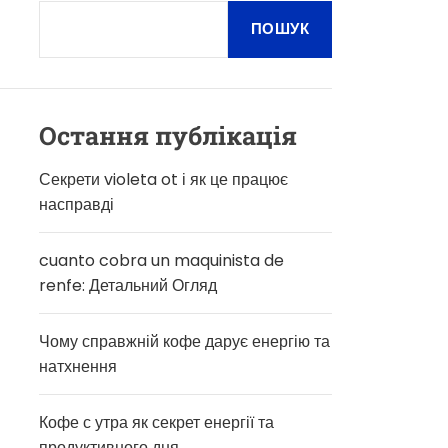
О
В
ПОШУК
О
Г
О
Р
Е
Остання публікація
Ж
И
М
Секрети violeta ot і як це працює
У
насправді
cuanto cobra un maquinista de
renfe: Детальний Огляд
Чому справжній кофе дарує енергію та
натхнення
Кофе с утра як секрет енергії та
продуктивного дня