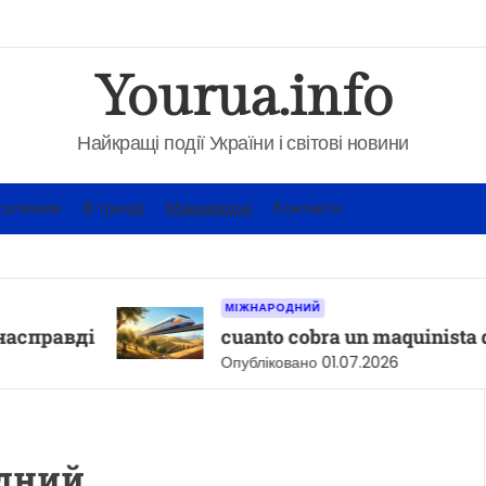
Yourua.info
Найкращі події України і світові новини
склюзив
В тренді
Міжнародні
Контакти
МІЖНАРОДНИЙ
вді
cuanto cobra un maquinista de ren
Опубліковано
01.07.2026
дний