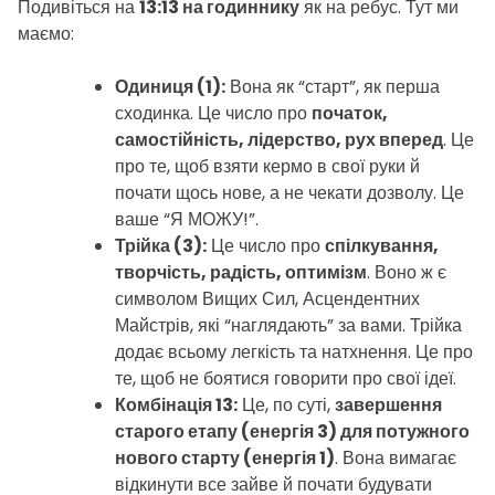
Подивіться на
13:13 на годиннику
як на ребус. Тут ми
маємо:
Одиниця (1):
Вона як “старт”, як перша
сходинка. Це число про
початок,
самостійність, лідерство, рух вперед
. Це
про те, щоб взяти кермо в свої руки й
почати щось нове, а не чекати дозволу. Це
ваше “Я МОЖУ!”.
Трійка (3):
Це число про
спілкування,
творчість, радість, оптимізм
. Воно ж є
символом Вищих Сил, Асцендентних
Майстрів, які “наглядають” за вами. Трійка
додає всьому легкість та натхнення. Це про
те, щоб не боятися говорити про свої ідеї.
Комбінація 13:
Це, по суті,
завершення
старого етапу (енергія 3) для потужного
нового старту (енергія 1)
. Вона вимагає
відкинути все зайве й почати будувати