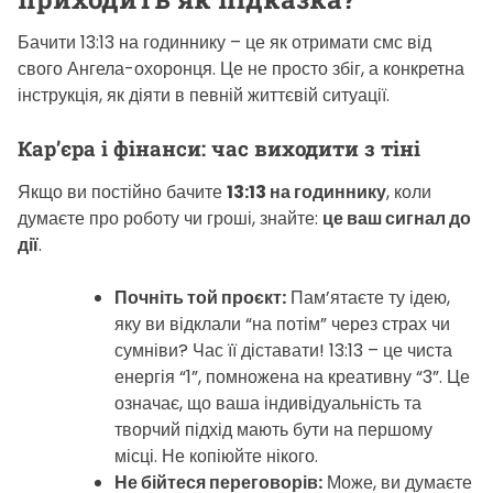
Бачити 13:13 на годиннику – це як отримати смс від
свого Ангела-охоронця. Це не просто збіг, а конкретна
інструкція, як діяти в певній життєвій ситуації.
Кар’єра і фінанси: час виходити з тіні
Якщо ви постійно бачите
13:13 на годиннику
, коли
думаєте про роботу чи гроші, знайте:
це ваш сигнал до
дії
.
Почніть той проєкт:
Пам’ятаєте ту ідею,
яку ви відклали “на потім” через страх чи
сумніви? Час її діставати! 13:13 – це чиста
енергія “1”, помножена на креативну “3”. Це
означає, що ваша індивідуальність та
творчий підхід мають бути на першому
місці. Не копіюйте нікого.
Не бійтеся переговорів:
Може, ви думаєте