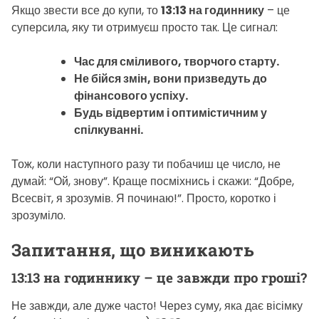
Якщо звести все до купи, то
13:13 на годиннику
– це
суперсила, яку ти отримуєш просто так. Це сигнал:
Час для сміливого, творчого старту.
Не бійся змін, вони призведуть до
фінансового успіху.
Будь відвертим і оптимістичним у
спілкуванні.
Тож, коли наступного разу ти побачиш це число, не
думай: “Ой, знову”. Краще посміхнись і скажи: “Добре,
Всесвіт, я зрозумів. Я починаю!”. Просто, коротко і
зрозуміло.
Запитання, що виникають
13:13 на годиннику – це завжди про гроші?
Не завжди, але дуже часто! Через суму, яка дає вісімку