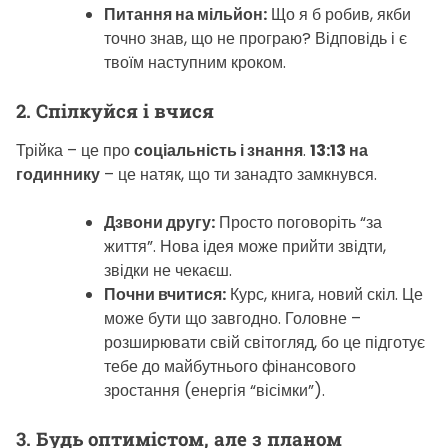
Питання на мільйон:
Що я б робив, якби
точно знав, що не програю? Відповідь і є
твоїм наступним кроком.
2. Спілкуйся і вчися
Трійка – це про
соціальність і знання
.
13:13 на
годиннику
– це натяк, що ти занадто замкнувся.
Дзвони другу:
Просто поговоріть “за
життя”. Нова ідея може прийти звідти,
звідки не чекаєш.
Почни вчитися:
Курс, книга, новий скіл. Це
може бути що завгодно. Головне –
розширювати свій світогляд, бо це підготує
тебе до майбутнього фінансового
зростання (енергія “вісімки”).
3. Будь оптимістом, але з планом