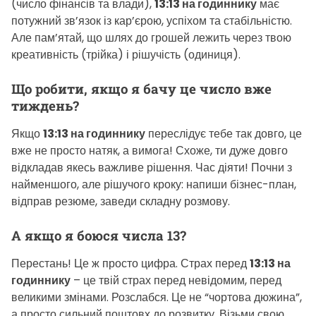
(число фінансів та влади),
13:13 на годиннику
має
потужний зв’язок із кар’єрою, успіхом та стабільністю.
Але пам’ятай, що шлях до грошей лежить через твою
креативність (трійка) і рішучість (одиниця).
Що робити, якщо я бачу це число вже
тиждень?
Якщо
13:13 на годиннику
переслідує тебе так довго, це
вже не просто натяк, а вимога! Схоже, ти дуже довго
відкладав якесь важливе рішення. Час діяти! Почни з
найменшого, але рішучого кроку: напиши бізнес-план,
відправ резюме, заведи складну розмову.
А якщо я боюся числа 13?
Перестань! Це ж просто цифра. Страх перед
13:13 на
годиннику
– це твій страх перед невідомим, перед
великими змінами. Розслабся. Це не “чортова дюжина”,
а просто сильний поштовх до розвитку. Візьми свою