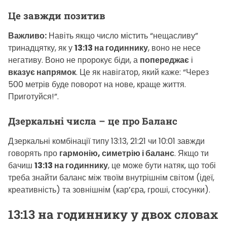
Це завжди позитив
Важливо:
Навіть якщо число містить “нещасливу”
тринадцятку, як у
13:13 на годиннику
, воно не несе
негативу. Воно не пророкує біди, а
попереджає
і
вказує напрямок
. Це як навігатор, який каже: “Через
500 метрів буде поворот на нове, краще життя.
Приготуйся!”.
Дзеркальні числа – це про Баланс
Дзеркальні комбінації типу 13:13, 21:21 чи 10:01 завжди
говорять про
гармонію, симетрію і баланс
. Якщо ти
бачиш
13:13 на годиннику
, це може бути натяк, що тобі
треба знайти баланс між твоїм внутрішнім світом (ідеї,
креативність) та зовнішнім (кар’єра, гроші, стосунки).
13:13 на годиннику
у двох словах