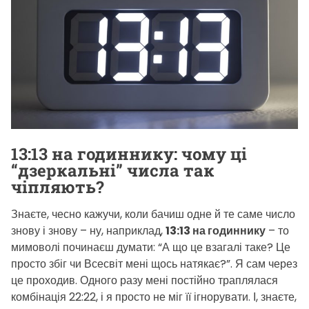
р
О
і
Р
Е
є
Ж
н
И
т
М
У
о
в
н
и
13:13 на годиннику: чому ці
й
“дзеркальні” числа так
ч
чіпляють?
а
с
Знаєте, чесно кажучи, коли бачиш одне й те саме число
ч
знову і знову – ну, наприклад,
13:13 на годиннику
– то
и
мимоволі починаєш думати: “А що це взагалі таке? Це
т
просто збіг чи Всесвіт мені щось натякає?”. Я сам через
а
це проходив. Одного разу мені постійно траплялася
комбінація 22:22, і я просто не міг її ігнорувати. І, знаєте,
н