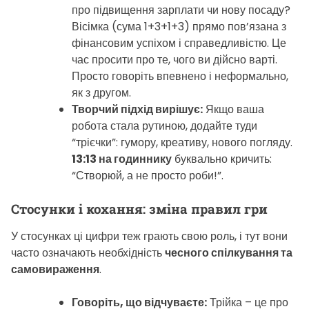
про підвищення зарплати чи нову посаду?
Вісімка (сума 1+3+1+3) прямо пов’язана з
фінансовим успіхом і справедливістю. Це
час просити про те, чого ви дійсно варті.
Просто говоріть впевнено і неформально,
як з другом.
Творчий підхід вирішує:
Якщо ваша
робота стала рутиною, додайте туди
“трієчки”: гумору, креативу, нового погляду.
13:13 на годиннику
буквально кричить:
“Створюй, а не просто роби!”.
Стосунки і кохання: зміна правил гри
У стосунках ці цифри теж грають свою роль, і тут вони
часто означають необхідність
чесного спілкування та
самовираження
.
Говоріть, що відчуваєте:
Трійка – це про