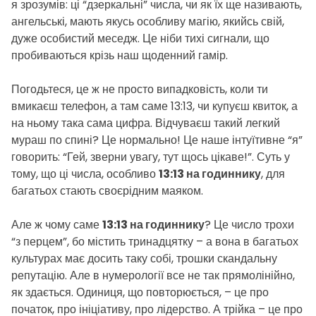
я зрозумів: ці “дзеркальні” числа, чи як їх ще називають,
н
ангельські, мають якусь особливу магію, якийсь свій,
я
дуже особистий меседж. Це ніби тихі сигнали, що
пробиваються крізь наш щоденний гамір.
Погодьтеся, це ж не просто випадковість, коли ти
вмикаєш телефон, а там саме 13:13, чи купуєш квиток, а
на ньому така сама цифра. Відчуваєш такий легкий
мураш по спині? Це нормально! Це наше інтуїтивне “я”
говорить: “Гей, зверни увагу, тут щось цікаве!”. Суть у
тому, що ці числа, особливо
13:13 на годиннику
, для
багатьох стають своєрідним маяком.
Але ж чому саме
13:13 на годиннику
? Це число трохи
“з перцем”, бо містить тринадцятку – а вона в багатьох
культурах має досить таку собі, трошки скандальну
репутацію. Але в нумерології все не так прямолінійно,
як здається. Одиниця, що повторюється, – це про
початок, про ініціативу, про лідерство. А трійка – це про