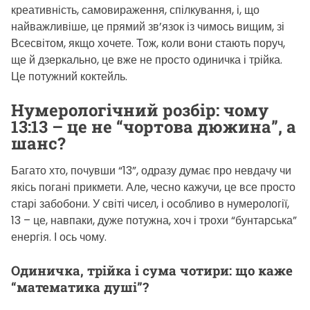
креативність, самовираження, спілкування, і, що
найважливіше, це прямий зв’язок із чимось вищим, зі
Всесвітом, якщо хочете. Тож, коли вони стають поруч,
ще й дзеркально, це вже не просто одиничка і трійка.
Це потужний коктейль.
Нумерологічний розбір: чому
13:13 – це не “чортова дюжина”, а
шанс?
Багато хто, почувши “13”, одразу думає про невдачу чи
якісь погані прикмети. Але, чесно кажучи, це все просто
старі забобони. У світі чисел, і особливо в нумерології,
13 – це, навпаки, дуже потужна, хоч і трохи “бунтарська”
енергія. І ось чому.
Одиничка, трійка і сума чотири: що каже
“математика душі”?