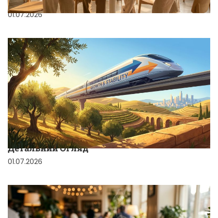
Секрети violeta ot і як це працює насправді
01.07.2026
МІЖНАРОДНИЙ
cuanto cobra un maquinista de renfe:
Детальний Огляд
01.07.2026