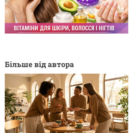
БЕЗ РУБРИКИ
Вітаміни для шкіри, волосся і нігтів: що
реально працює?
23.12.2025
Більше від автора
МОДА