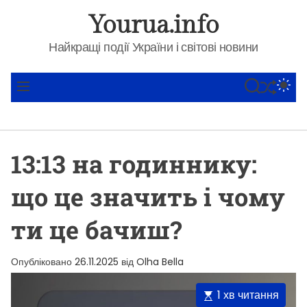
П
Yourua.info
е
р
Найкращі події України і світові новини
е
й
ПЕРЕТАСУВАТИ
П
П
М
т
О
Е
Е
Ш
Р
Н
и
У
Е
Ю
д
К
М
о
И
13:13 на годиннику:
К
в
А
м
Ч
що це значить і чому
К
і
О
с
Л
ти це бачиш?
т
Ь
О
у
Р
Опубліковано
26.11.2025
від
Olha Bella
О
В
О
О
1 хв читання
Г