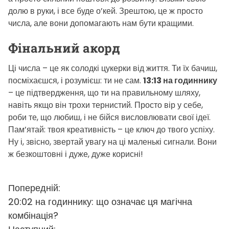
долю в руки, і все буде о’кей. Зрештою, це ж просто
числа, але вони допомагають нам бути кращими.
Фінальний акорд
Ці числа – це як солодкі цукерки від життя. Ти їх бачиш,
посміхаєшся, і розумієш: ти не сам.
13:13 на годиннику
– це підтвердження, що ти на правильному шляху,
навіть якщо він трохи тернистий. Просто вір у себе,
роби те, що любиш, і не бійся висловлювати свої ідеї.
Пам’ятай: твоя креативність – це ключ до твого успіху.
Ну і, звісно, звертай увагу на ці маленькі сигнали. Вони
ж безкоштовні і дуже, дуже корисні!
Н
Попередній:
20:02 на годиннику: що означає ця магічна
а
комбінація?
в