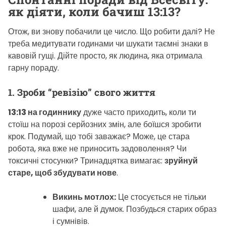
як діяти, коли бачиш 13:13?
Отож, ви знову побачили це число. Що робити далі? Не
треба медитувати годинами чи шукати таємні знаки в
кавовій гущі. Дійте просто, як людина, яка отримала
гарну пораду.
1. Зроби “ревізію” свого життя
13:13 на годиннику
дуже часто приходить, коли ти
стоїш на порозі серйозних змін, але боїшся зробити
крок. Подумай, що тобі заважає? Може, це стара
робота, яка вже не приносить задоволення? Чи
токсичні стосунки? Тринадцятка вимагає:
зруйнуй
старе, щоб збудувати нове
.
Викинь мотлох:
Це стосується не тільки
шафи, але й думок. Позбудься старих образ
і сумнівів.