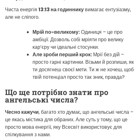
Чиста енергія
13:13 на годиннику
вимагає ентузіазму,
але не сліпого.
Мрій по-великому:
Одиниця – це про
амбіції. Дозволь собі мріяти про велику
кар’єру чи ідеальні стосунки.
Але зроби перший крок:
Мрії без дій –
просто гарні картинки. Візьми й розпиши, як
ти досягнеш своєї мети. Ти ж не хочеш, щоб
твій потенціал просто так зник, правда?
Що ще потрібно знати про
ангельські числа?
Чесно кажучи
, багато хто думає, що ангельські числа –
це якась містика для обраних. Але суть у тому, що це
просто мова енергії, яку Всесвіт використовує для
спілкування з нами.