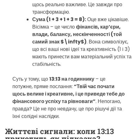
щось реально важливе. Це завжди про
трансформацію.
Сума (1 + 3 + 1 + 3 = 8):
Оце вже цікавіше.
Вісімка – це число
фінансів, кар’єри,
влади, балансу, нескінченності (той
самий знак $\infty$)
. Вона символізує,
що всі ваші нові ідеї та креативність (1 і 3)
мають принести вам матеріальний успіх та
стабільність.
Суть у тому, що
13:13 на годиннику
– це
потужне, пряме послання:
“Твій час почати
щось велике і креативне, і це приведе тебе до
фінансового успіху та рівноваги”
. Непогано,
правда? Це не про невдачу, це про рішучі дії та
їхні солідні наслідки.
Життєві сигнали: коли 13:13
приходить як підказка?